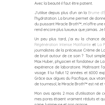
Avec la beauté il faut être patient.
J’utilise depuis plus d’un an la
Brume d’É
l’hydratation. La brume permet de donner
du puissant Miracle Broth™, m’offre une r
rend encore plus luxueux que jamais. Je 
Un peu plus tard, j’ai eu la chance de
Régénération Intense Matifiante
et
La 
journalistes de la précieuse Crème de La
de bruit autour de ce soin ? Tout simple
Max Huber, physicien et fondateur de La
expérience de laboratoire. Maîtrisant l’
visage. Il lui fallut 12 années et 6000 
Grâce aux algues du Pacifique, aux vitam
de tournesol, le Miracle Broth™ est né e
Mon avis après 2 mois d’utilisation de
mes pores étaient vraiment réduits et q
saine, lumineuse et non grasse.