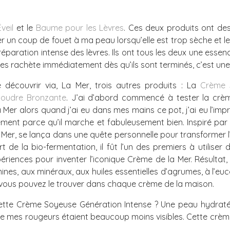
veil
et le
Baume pour les Lèvres
. Ces deux produits ont des
 un coup de fouet à ma peau lorsqu’elle est trop sèche et l
éparation intense des lèvres. Ils ont tous les deux une essence
les rachète immédiatement dès qu’ils sont terminés, c’est une
 découvrir via, La Mer, trois autres produits : La
Crème 
Poudre Bronzante
. J’ai d’abord commencé à tester la crèm
 Mer alors quand j’ai eu dans mes mains ce pot, j’ai eu l’impr
ment parce qu’il marche et fabuleusement bien. Inspiré par 
 Mer, se lança dans une quête personnelle pour transformer l
art de la bio-fermentation, il fût l’un des premiers à utilise
expériences pour inventer l’iconique Crème de la Mer. Résultat
ines, aux minéraux, aux huiles essentielles d’agrumes, à l’euc
t vous pouvez le trouver dans chaque crème de la maison.
 cette Crème Soyeuse Génération Intense ? Une peau hydrat
ue mes rougeurs étaient beaucoup moins visibles. Cette crème